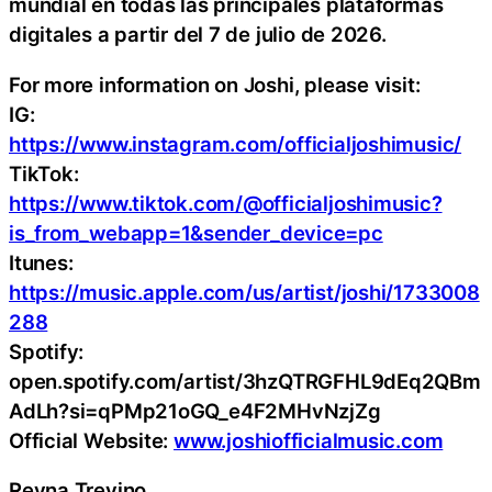
mundial en todas las principales plataformas
digitales a partir del 7 de julio de 2026.
For more information on Joshi, please visit:
IG:
https://www.instagram.com/officialjoshimusic/
TikTok:
https://www.tiktok.com/@officialjoshimusic?
is_from_webapp=1&sender_device=pc
Itunes:
https://music.apple.com/us/artist/joshi/1733008
288
Spotify:
open.spotify.com/artist/3hzQTRGFHL9dEq2QBm
AdLh?si=qPMp21oGQ_e4F2MHvNzjZg
Official Website:
www.joshiofficialmusic.com
Reyna Trevino