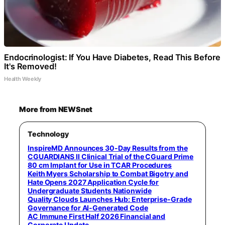
Endocrinologist: If You Have Diabetes, Read This Before
It's Removed!
Health Weekly
More from NEWSnet
Technology
InspireMD Announces 30-Day Results from the
CGUARDIANS II Clinical Trial of the CGuard Prime
80 cm Implant for Use in TCAR Procedures
Keith Myers Scholarship to Combat Bigotry and
Hate Opens 2027 Application Cycle for
Undergraduate Students Nationwide
Quality Clouds Launches Hub: Enterprise-Grade
Governance for AI-Generated Code
AC Immune First Half 2026 Financial and
Corporate Update