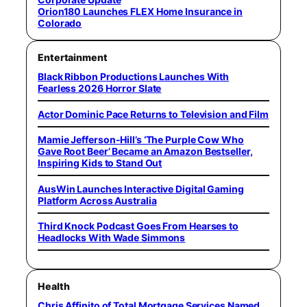
Orion180 Launches FLEX Home Insurance in
Colorado
Entertainment
Black Ribbon Productions Launches With
Fearless 2026 Horror Slate
Actor Dominic Pace Returns to Television and Film
Mamie Jefferson-Hill’s ‘The Purple Cow Who
Gave Root Beer’ Became an Amazon Bestseller,
Inspiring Kids to Stand Out
AusWin Launches Interactive Digital Gaming
Platform Across Australia
Third Knock Podcast Goes From Hearses to
Headlocks With Wade Simmons
Health
Chris Affinito of Total Mortgage Services Named