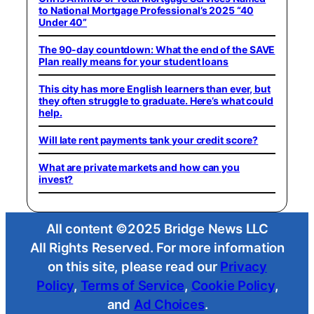
to National Mortgage Professional’s 2025 “40
Under 40”
The 90-day countdown: What the end of the SAVE
Plan really means for your student loans
This city has more English learners than ever, but
they often struggle to graduate. Here’s what could
help.
Will late rent payments tank your credit score?
What are private markets and how can you
invest?
All content ©2025 Bridge News LLC
All Rights Reserved. For more information
on this site, please read our
Privacy
Policy
,
Terms of Service
,
Cookie Policy
,
and
Ad Choices
.